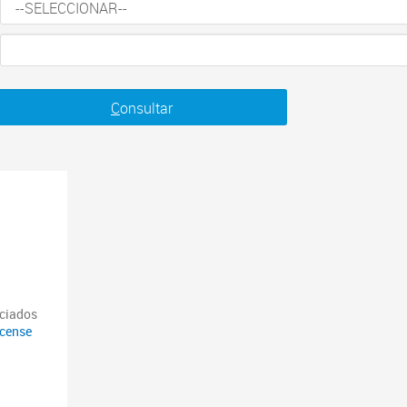
C
onsultar
nciados
icense