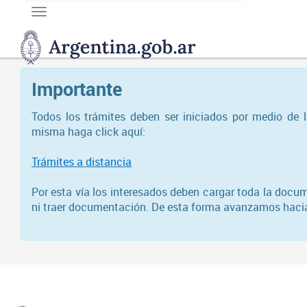
Toggle
navigation
DNGU
Dirección
Nacional
Importante
de
Gestión
Universitaria
Todos los trámites deben ser iniciados por medio de 
misma haga click aquí:
Trámites a distancia
Por esta vía los interesados deben cargar toda la docum
ni traer documentación. De esta forma avanzamos hacia l