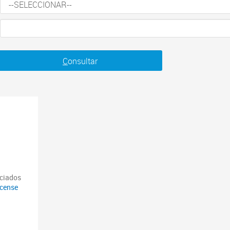
C
onsultar
nciados
icense