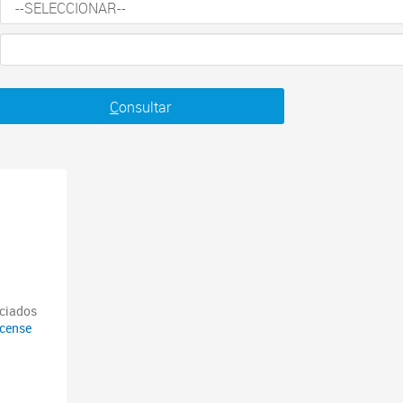
C
onsultar
nciados
icense