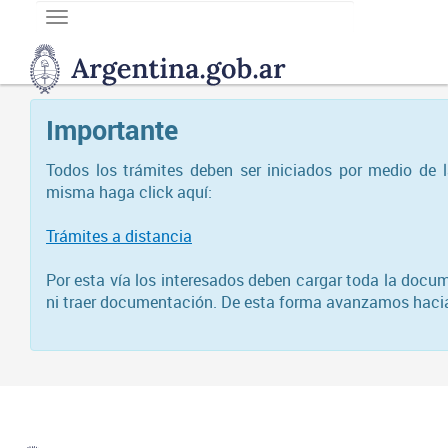
Toggle
navigation
DNGU
Dirección
Nacional
Importante
de
Gestión
Universitaria
Todos los trámites deben ser iniciados por medio de 
misma haga click aquí:
Trámites a distancia
Por esta vía los interesados deben cargar toda la docum
ni traer documentación. De esta forma avanzamos hacia l