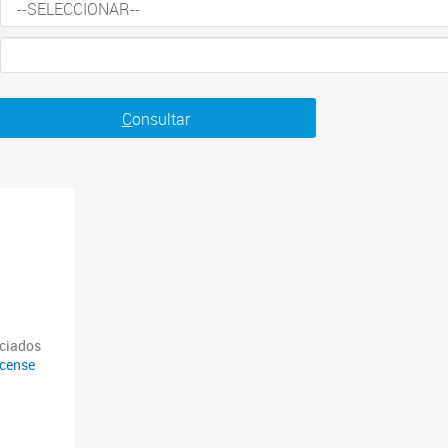
C
onsultar
nciados
icense