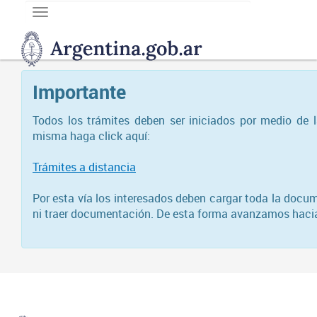
Toggle
navigation
DNGU
Dirección
Nacional
Importante
de
Gestión
Universitaria
Todos los trámites deben ser iniciados por medio de 
misma haga click aquí:
Trámites a distancia
Por esta vía los interesados deben cargar toda la docum
ni traer documentación. De esta forma avanzamos hacia l