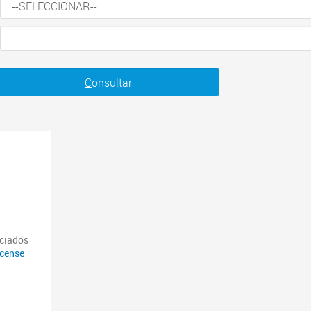
C
onsultar
nciados
icense