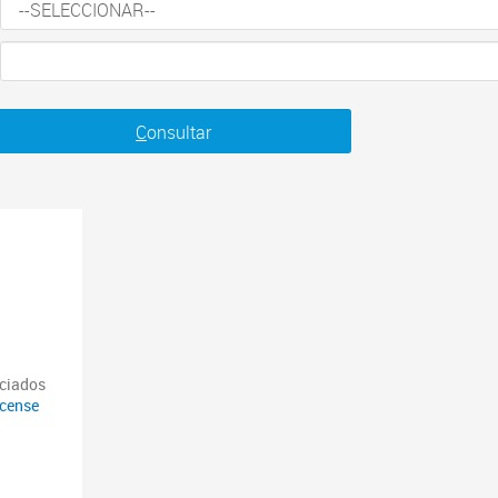
C
onsultar
nciados
icense