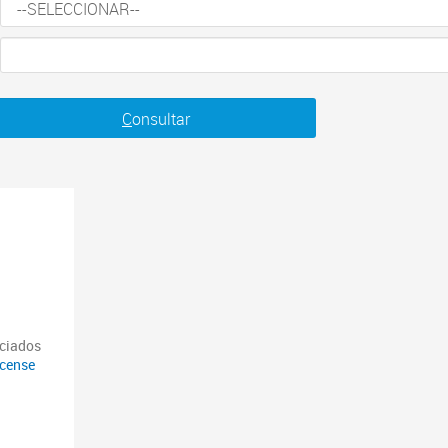
C
onsultar
nciados
icense