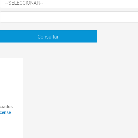
C
onsultar
nciados
icense