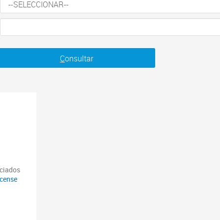
C
onsultar
nciados
icense