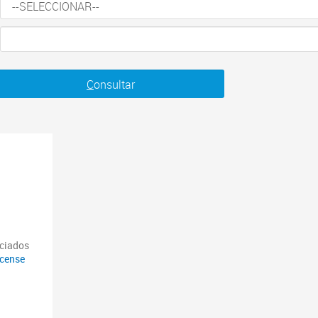
C
onsultar
nciados
icense