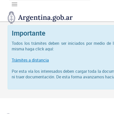
Toggle
navigation
DNGU
Dirección
Nacional
Importante
de
Gestión
Universitaria
Todos los trámites deben ser iniciados por medio de 
misma haga click aquí:
Trámites a distancia
Por esta vía los interesados deben cargar toda la docum
ni traer documentación. De esta forma avanzamos hacia l