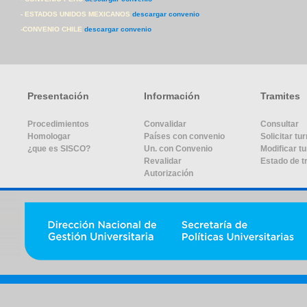
- ESTADOS UNIDOS MEXICANOS
descargar convenio
-CONVENIO CHILE
descargar convenio
Presentación
Información
Tramites
Procedimientos
Convalidar
Consultar
Homologar
Países con convenio
Solicitar tu
¿que es SISCO?
Un. con Convenio
Modificar t
Revalidar
Estado de t
Autorización